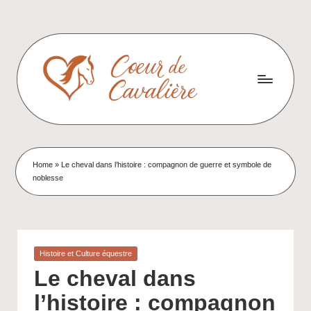
Skip
to
content
C
Cavalière.
Passionnée.
o
Battante.
e
Home
»
Le cheval dans l’histoire : compagnon de guerre et symbole de
noblesse
u
r
d
Posted
Histoire et Culture équestre
e
in
Le cheval dans
C
l’histoire : compagnon