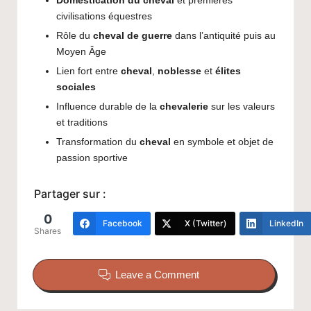
Domestication du cheval
et premières
civilisations équestres
Rôle du
cheval de guerre
dans l’antiquité puis au
Moyen Âge
Lien fort entre
cheval
,
noblesse
et
élites
sociales
Influence durable de la
chevalerie
sur les valeurs
et traditions
Transformation du
cheval
en symbole et objet de
passion sportive
Partager sur :
0
Facebook
X (Twitter)
LinkedIn
Shares
Leave a Comment