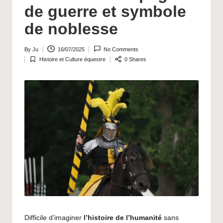
a
de guerre et symbole
v
de noblesse
a
li
By
Ju
16/07/2025
No Comments
Posted
Histoire et Culture équestre
0 Shares
by
Posted
è
in
r
e
Difficile d’imaginer
l’histoire de l’humanité
sans